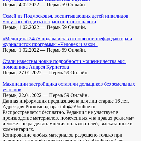
Пермь, 4.02.2022 — Пермь 59 Онлайн.
Семей из Подмосковья, воспитывающих детей инвалидов,
могут освободить от транспортного налога
Пермь, 1.02.2022 — Пермь 59 Онлайн.
«Медицина 24/7» подала иск в отношении шеф-редактора и
журналисток программы «Человек и закон»
Пермь, 1.02.2022 — Пермь 59 Онлайн.
Стали известны новые подробности мошенничества экс-
помощника Андрея Курпатова
Пермь, 27.01.2022 — Пермь 59 Онлайн.
Махинации застройщика оставили дольщиков без земельных
участков
Пермь, 22.01.2022 — Пермь 59 Онлайн.
Данная информация предназначена для лиц старше 16 лет.
Адрес для Роскомнадзора: info@59online.ru
Распространяется бесплатно. Редакция не участвует в
производстве материалов, помеченных «на правах рекламы»
и может не разделять мнения пользователей, высказанные в
комментариях.
Копирование любых материалов разрешено только при
наличии активной гиперссылки на сайт 59online.ru (для