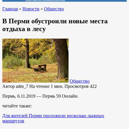
Главная
»
Новости
»
Общество
В Перми обустроили новые места
отдыха в лесу
Общество
Автор
adm_7
На чтение
1 мин.
Просмотров
422
Пермь, 6.11.2019 — Пермь 59 Онлайн.
читайте также:
Для жителей Перми проложили несколько лыжных
маршрутов