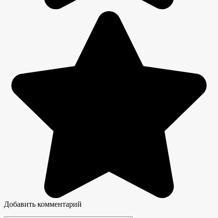
Добавить комментарий