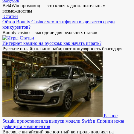
бонусов
Bet4Win промокод — это ключ к дополнительным
возможностям
Статьи
Обзор Bounty Casino: чем платформа выделяется среди
конкурентов?
Bounty casino – выгодное для реальных ставок
Статьи
Интернет казино на русском: как начать играть?
Русские онлайн казино набирают популярность благодаря
Разное
Suzuki приостановила выпуск модели Swift в Японии из-за
дефицита компонентов
Впервые китайский экспортный контроль повлиял на