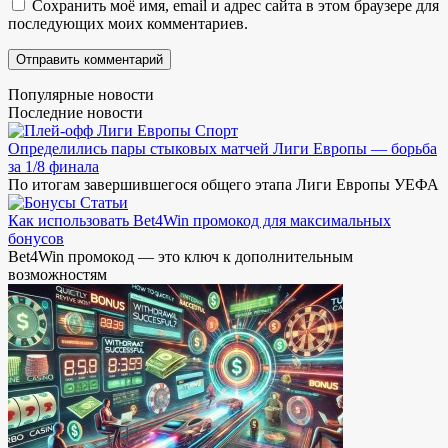
Сохранить моё имя, email и адрес сайта в этом браузере для
последующих моих комментариев.
Популярные новости
Последние новости
Спорт
Определились пары стыковых матчей Лиги Европы — борьба
за 1/8 финала
По итогам завершившегося общего этапа Лиги Европы УЕФА
Статьи
Как использовать Bet4Win промокод для максимальных
бонусов
Bet4Win промокод — это ключ к дополнительным
возможностям