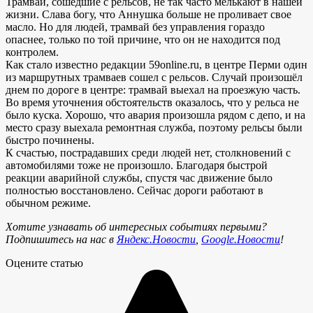
Трамваи, сошедшие с рельсов, не так часто мелькают в нашей
жизни. Слава богу, что Аннушка больше не проливает свое
масло. Но для людей, трамвай без управления гораздо
опаснее, только по той причине, что он не находится под
контролем.
Как стало известно редакции 59online.ru, в центре Перми один
из маршрутных трамваев сошел с рельсов. Случай произошёл
днем по дороге в центре: трамвай выехал на проезжую часть.
Во время уточнения обстоятельств оказалось, что у рельса не
было куска. Хорошо, что авария произошла рядом с депо, и на
место сразу выехала ремонтная служба, поэтому рельсы были
быстро починены.
К счастью, пострадавших среди людей нет, столкновений с
автомобилями тоже не произошло. Благодаря быстрой
реакции аварийной службы, спустя час движение было
полностью восстановлено. Сейчас дороги работают в
обычном режиме.
Хотите узнавать об интересных событиях первыми?
Подпишитесь на нас в
Яндекс.Новости
,
Google.Новости
!
Оцените статью