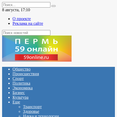
Перейти
Search
к
for:
8 августа, 17:10
содержанию
О проекте
Реклама на сайте
Общество
Происшествия
Спорт
Политика
Экономика
Бизнес
Культура
Еще
Транспорт
Здоровье
Наука и технологии