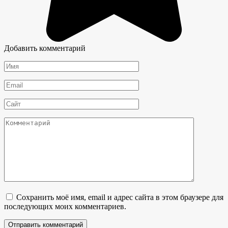
Добавить комментарий
Имя
*
Email
*
Сайт
Комментарий
Сохранить моё имя, email и адрес сайта в этом браузере для
последующих моих комментариев.