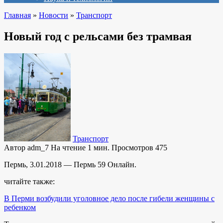
Главная
»
Новости
»
Транспорт
Новый год с рельсами без трамвая
Транспорт
Автор
adm_7
На чтение
1 мин.
Просмотров
475
Пермь, 3.01.2018 — Пермь 59 Онлайн.
читайте также:
В Перми возбудили уголовное дело после гибели женщины с
ребенком