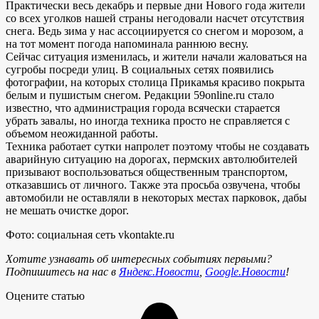
Практически весь декабрь и первые дни Нового года жители
со всех уголков нашей страны негодовали насчет отсутствия
снега. Ведь зима у нас ассоциируется со снегом и морозом, а
на тот момент погода напоминала раннюю весну.
Сейчас ситуация изменилась, и жители начали жаловаться на
сугробы посреди улиц. В социальных сетях появились
фотографии, на которых столица Прикамья красиво покрыта
белым и пушистым снегом. Редакции 59online.ru стало
известно, что администрация города всячески старается
убрать завалы, но иногда техника просто не справляется с
объемом неожиданной работы.
Техника работает сутки напролет поэтому чтобы не создавать
аварийную ситуацию на дорогах, пермских автолюбителей
призывают воспользоваться общественным транспортом,
отказавшись от личного. Также эта просьба озвучена, чтобы
автомобили не оставляли в некоторых местах парковок, дабы
не мешать очистке дорог.
Фото: социальная сеть vkontakte.ru
Хотите узнавать об интересных событиях первыми?
Подпишитесь на нас в
Яндекс.Новости
,
Google.Новости
!
Оцените статью