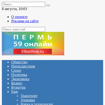
Перейти
Search
к
for:
8 августа, 10:03
содержанию
О проекте
Реклама на сайте
Общество
Происшествия
Спорт
Политика
Экономика
Бизнес
Культура
Еще
Транспорт
Здоровье
Наука и технологии