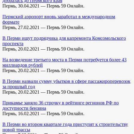
добралась до Пермского края
Пермь, 30.04.2021 — Пермь 59 Онлайн.
Пермский аэропорт вновь заработал в международном
формате
Пермь, 27.02.2021 — Пермь 59 Онлайн.
В Перми ищут подрядчика для капремонта Комсомольского
проспекта
Пермь, 20.02.2021 — Пермь 59 Онлайн.
На возведение третьего моста в Перми потребуется более 43
миллиардов рублей
Пермь, 20.02.2021 — Пермь 59 Онлайн.
В Перми назвали сумму убытков в сфере пассажироперевозок
за прошлый год
Пермь, 20.02.2021 — Пермь 59 Онлайн.
Прикамье заняло 36 строчку в рейтинге регионов РФ по
доступности бензина
Пермь, 16.02.2021 — Пермь 59 Онлайн.
В Перми во втором квартале года приступят к строительству
новой трассы