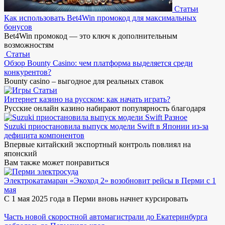
Статьи
Как использовать Bet4Win промокод для максимальных
бонусов
Bet4Win промокод — это ключ к дополнительным
возможностям
Статьи
Обзор Bounty Casino: чем платформа выделяется среди
конкурентов?
Bounty casino – выгодное для реальных ставок
Статьи
Интернет казино на русском: как начать играть?
Русские онлайн казино набирают популярность благодаря
Разное
Suzuki приостановила выпуск модели Swift в Японии из-за
дефицита компонентов
Впервые китайский экспортный контроль повлиял на
японский
Вам также может понравиться
Электрокатамаран «Экоход 2» возобновит рейсы в Перми с 1
мая
С 1 мая 2025 года в Перми вновь начнет курсировать
Часть новой скоростной автомагистрали до Екатеринбурга