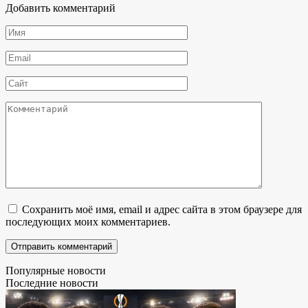
Добавить комментарий
Имя
*
Email
*
Сайт
Комментарий
Сохранить моё имя, email и адрес сайта в этом браузере для
последующих моих комментариев.
Популярные новости
Последние новости